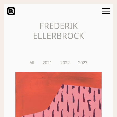
Vita
⨯
Atelier
FREDERIK
ELLERBROCK
Impressum
Datenschutz
All
2021
2022
2023